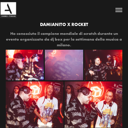
DAMIANITO X ROCKET
Ho conosciuto il campione mondiale di scratch durante un
evento organizzato da dj box per la settimana della musica a
milano.