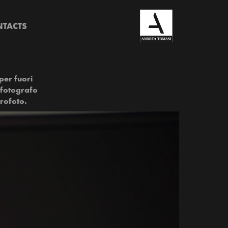
TACTS
per fuori
 fotografo
profoto.